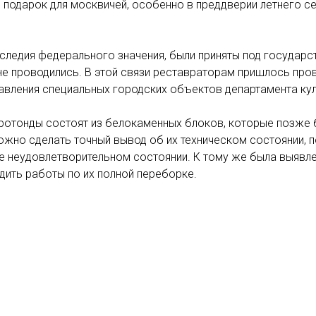
 подарок для москвичей, особенно в преддверии летнего се
следия федерального значения, были приняты под государст
 не проводились. В этой связи реставраторам пришлось про
правления специальных городских объектов департамента к
ы ротонды состоят из белокаменных блоков, которые позже 
жно сделать точный вывод об их техническом состоянии, п
е неудовлетворительном состоянии. К тому же была выявл
одить работы по их полной переборке.