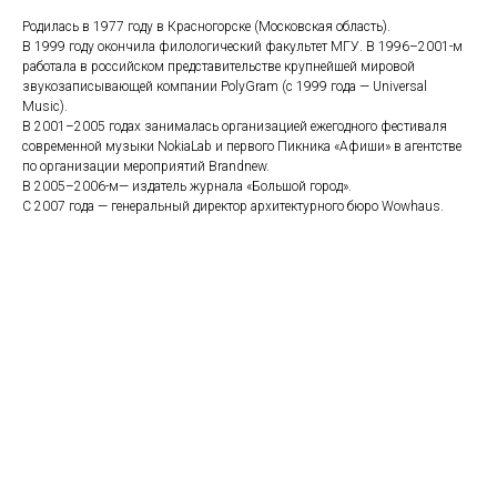
Родилась в 1977 году в Красногорске (Московская область).
В 1999 году окончила филологический факультет МГУ. В 1996–2001-м
работала в российском представительстве крупнейшей мировой
звукозаписывающей компании PolyGram (c 1999 года — Universal
Music).
В 2001–2005 годах занималась организацией ежегодного фестиваля
современной музыки NokiaLab и первого Пикника «Афиши» в агентстве
по организации мероприятий Brandnew.
В 2005–2006-м— издатель журнала «Большой город».
С 2007 года — генеральный директор архитектурного бюро Wowhaus.