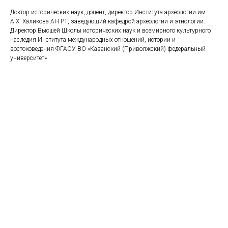
Доктор исторических наук, доцент, директор Института археологии им.
А.Х. Халикова АН РТ, заведующий кафедрой археологии и этнологии.
Директор Высшей Школы исторических наук и всемирного культурного
наследия Института международных отношений, истории и
востоковедения ФГАОУ ВО «Казанский (Приволжский) федеральный
университет»