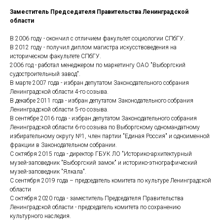
Заместитель Председателя Правительства Ленинградской
области
В 2006 году - окончил с отличием факультет социологии СПбГУ.
В 2012 году - получил диплом магистра искусствоведения на
историческом факультете СПбГУ.
2006 год - работал менеджером по маркетингу ОАО "Выборгский
судостроительный завод".
В марте 2007 года - избран депутатом Законодательного собрания
Ленинградской области 4-го созыва.
В декабре 2011 года - избран депутатом Законодательного собрания
Ленинградской области 5-го созыва.
В сентябре 2016 года - избран депутатом Законодательного собрания
Ленинградской области 6-го созыва по Выборгскому одномандатному
избирательному округу №1, член партии "Единая Россия" и одноименной
фракции в Законодательном собрании.
С октября 2015 года - директор ГБУК ЛО "Историко-архитектурный
музей-заповедник "Выборгский замок" и историко-этнографический
музей-заповедник "Ялкала".
С сентября 2019 года – председатель комитета по культуре Ленинградской
области
С октября 2020 года - заместитель Председателя Правительства
Ленинградской области - председатель комитета по сохранению
культурного наследия.