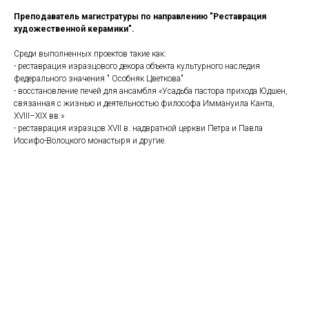
Преподаватель магистратуры по направлению "Реставрация
художественной керамики".
Среди выполненных проектов такие как:
- реставрация изразцового декора объекта культурного наследия
федерального значения " Особняк Цветкова"
- восстановление печей для ансамбля «Усадьба пастора прихода Юдшен,
связанная с жизнью и деятельностью философа Иммануила Канта,
XVIII–XIX вв.»
- реставрация изразцов XVII в. надвратной церкви Петра и Павла
Иосифо-Волоцкого монастыря и другие.