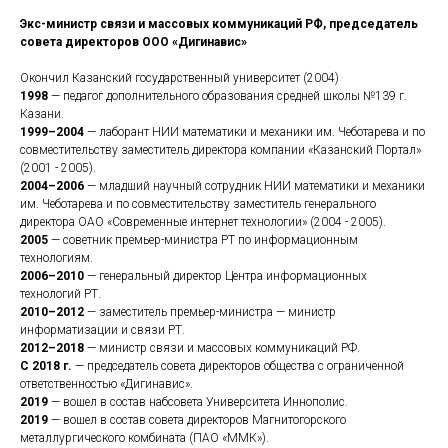
Экс-министр связи и массовых коммуникаций РФ, председатель
совета директоров ООО «Дигинавис»
Окончил Казанский государственный университет (2004)
1998
— педагог дополнительного образования средней школы №139 г.
Казани.
1999–2004
— лаборант НИИ математики и механики им. Чеботарева и по
совместительству заместитель директора компании «Казанский Портал»
(2001 - 2005).
2004–2006
— младший научный сотрудник НИИ математики и механики
им. Чеботарева и по совместительству заместитель генерального
директора ОАО «Современные интернет технологии»
(2004 - 2005).
2005
— советник премьер-министра РТ по информационным
технологиям.
2006–2010
— генеральный директор Центра информационных
технологий РТ.
2010–2012
— заместитель премьер-министра — министр
информатизации и связи РТ.
2012–2018
— министр связи и массовых коммуникаций РФ.
С 2018 г.
— председатель совета директоров общества с ограниченной
ответственностью «Дигинавис».
2019
— вошел в состав набсовета Университета Иннополис.
2019
— вошел в состав совета директоров Магнитогорского
металлургического комбината (ПАО «ММК»).