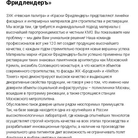
Фридлендеръ»
ЗХК «Невская палитра» и «Краски Фридлендеръ» представляют линейки
фасадных и интерьерных материалов для строительства и реставрации.
Мы всегда там, где требуется индивидуальный подход, материалы с
высочайшей паропроницаемостью и честным КМ0. Вы показываете нам
проблему – мы даём Вам уникальное решение! Наша команда
профессионалов вот уже 120 лет создает продукцию высочайшего
качества, с каждым годом стремительно покоряя новые вершины успеха.
Материалы марки «Краски Фридлендеръ» были успешно применены при
реставрации таких знаковых памятников архитектуры как Московский
Кремль, ансамбль Соловецкого монастыря, а что касается объектов
современного строительства, то фасады ЖК «Бродский» и «Wellton
Towers» ярко демонстрируют высокое качество и выдающиеся
декоративные свойства продукции, не говоря уже о том, что именно нам
доверили объекты социальной инфраструктуры – поликлиники Москвы,
вошедшие в программу реновации, а также строящиеся станции
Московского метрополитена.
Обусловлено такое доверие целым рядом неоспоримых преимуществ.
Так, на базе завода находится одна из крупнейших в России
высокотехнологичных лабораторий, где команда опытнейших технологов
осуществляет строгий контроль качества на всех этапах производства и
разрабатывает инновационные продукты, а наличие на производстве
уникального цеха пигментов дает возможность не ограничивать полет
фантазии в выборе цветовых решений.