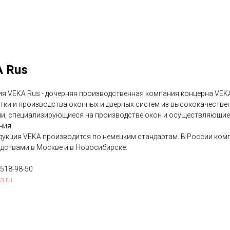
 Rus
я VEKA Rus - дочерняя производственная компания концерна VEKA
тки и производства оконных и дверных систем из высококачествен
и, специализирующиеся на производстве окон и осуществляющие 
ния.
дукция VEKA производится по немецким стандартам. В России ко
дствами в Москве и в Новосибирске.
 518-98-50
a.ru