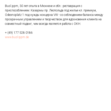
Busl.ppm, 30 лет опыта в Мюнхене и обл.: реставрация с
приспособлением: Казармы пр. Леопольда под жилье кл. премиум,
Odeonsplatz 1 под нужды концерна VW - со соблюдением баланса между
прозрачным управлением и творчеством для вдохновения клиента на
совместный подвиг, чем всегда является работа с ОКН.
+ (49) 177 528 0186
www.busl-ppm.de